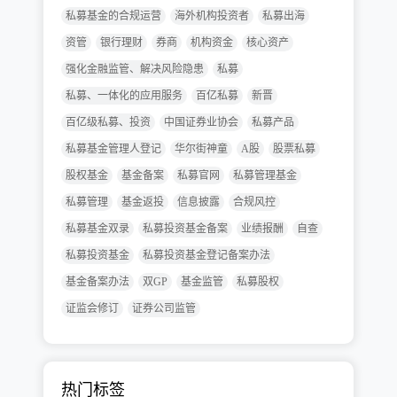
私募基金的合规运营
海外机构投资者
私募出海
资管
银行理财
券商
机构资金
核心资产
强化金融监管、解决风险隐患
私募
私募、一体化的应用服务
百亿私募
新晋
百亿级私募、投资
中国证券业协会
私募产品
私募基金管理人登记
华尔街神童
A股
股票私募
股权基金
基金备案
私募官网
私募管理基金
私募管理
基金返投
信息披露
合规风控
私募基金双录
私募投资基金备案
业绩报酬
自查
私募投资基金
私募投资基金登记备案办法
基金备案办法
双GP
基金监管
私募股权
证监会修订
证券公司监管
热门标签