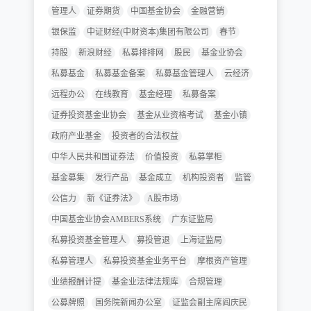
管理人
证券期货
中国基金协会
金融营销
银保监
中证财经(中财资本)集团有限公司
春节
持股
新浪财经
私募排排网
股民
基金业协会
私募基金
私募基金备案
私募基金管理人
云经济
远程办公
在线教育
基金经理
私募备案
证券投资基金业协会
基金从业资格考试
基金小镇
政府产业基金
投资者的合法权益
中华人民共和国证券法
价值投资
私募掌柜
基金募集
发行产品
基金成立
机构投资者
监管
公信力
新《证券法》
A股市场
中国基金业协会AMBERS系统
广东证监局
私募投资基金管理人
募投管退
上海证监局
私募管理人
私募投资基金业务平台
摩根资产管理
业绩报酬计提
基金业法律法规库
合规管理
公募牌照
国务院新闻办公室
证监会副主席阎庆民