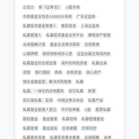
公信力
新《证券法》
A股市场
中国基金业协会AMBERS系统
广东证监局
私募投资基金管理人
募投管退
上海证监局
私募管理人
私募投资基金业务平台
摩根资产管理
业绩报酬计提
基金业法律法规库
合规管理
公募牌照
国务院新闻办公室
证监会副主席阎庆民
私募基金的合规运营
海外机构投资者
私募出海
资管
银行理财
券商
机构资金
核心资产
强化金融监管、解决风险隐患
私募
私募、一体化的应用服务
百亿私募
新晋
百亿级私募、投资
中国证券业协会
私募产品
私募基金管理人登记
华尔街神童
A股
股票私募
股权基金
基金备案
私募官网
私募管理基金
私募管理
基金返投
信息披露
合规风控
私募基金双录
私募投资基金备案
业绩报酬
自查