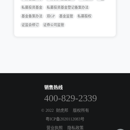
私募投资基金
私募投资基金登记备案办法
基金备案办法
双GP
基金监管
私募股权
证监会修订
证券公司监管
销售热线
400-829-2339
© 2022
财虎邦
版权所有
粤ICP备2020112083号
营业执照
隐私政策